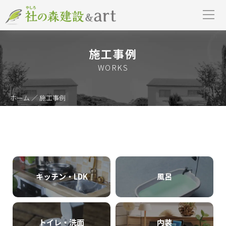
施工事例
WORKS
ホーム
／ 施工事例
キッチン・LDK
風呂
トイレ・洗面
内装