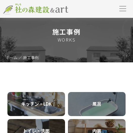
施工事例
WORKS
ホーム
／ 施工事例
キッチン・LDK
風呂
トイレ・洗面
内装