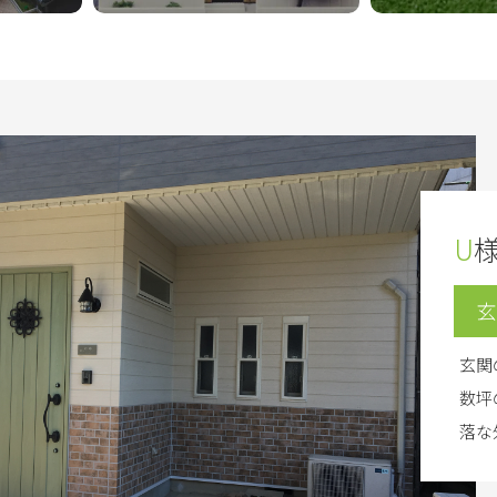
U
玄
玄関
数坪
落な