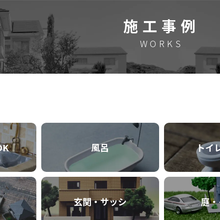
施工事例
WORKS
DK
風呂
トイ
玄関・サッシ
庭・