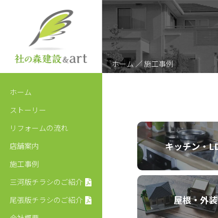
ホーム
／ 施工事例
ホーム
ストーリー
リフォームの流れ
キッチン・L
店舗案内
施工事例
三河版チラシのご紹介
屋根・外装
尾張版チラシのご紹介
会社概要