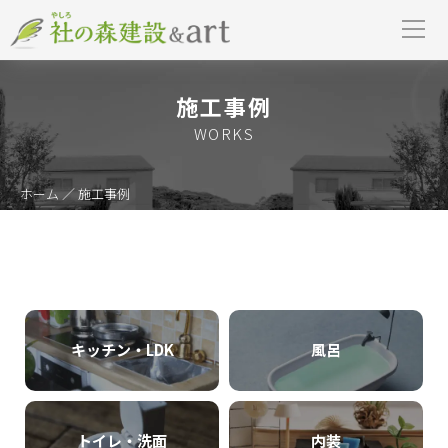
施工事例
WORKS
ホーム
／ 施工事例
キッチン・LDK
風呂
トイレ・洗面
内装