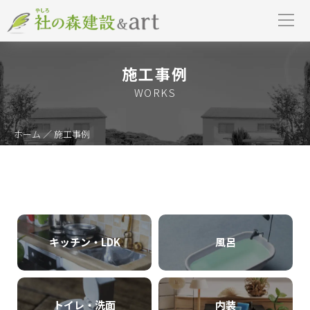
施工事例
WORKS
ホーム
／ 施工事例
キッチン・LDK
風呂
トイレ・洗面
内装